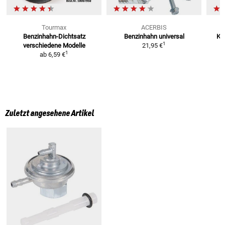
Tourmax
ACERBIS
Benzinhahn-Dichtsatz
Benzinhahn
universal
Kr
1
verschiedene Modelle
21,95 €
1
ab
6,59 €
Zuletzt angesehene Artikel