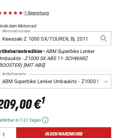
|
1 Bewertung
inde dein Motorrad:
Motorrad suchen
ABM Superbike Lenker
rtikelvariante wählen
-
mbaukits - Z1000 SX ABS 11- SCHWARZ
BOOSTER) [MIT ABS]
Artikelvariante
1
209,00 €
ieferbar in 7-21 Tagen
IN DEN WARENKORB