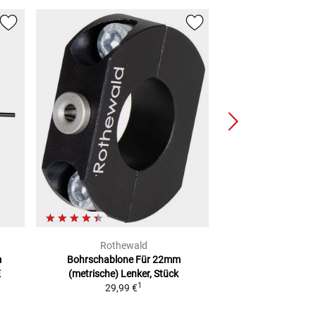
Rothewald
gazz
m
Bohrschablone
Für 22mm
Lenkerenden
3-I
E
(metrische) Lenker, Stück
Se
1
29,99 €
UVP
29,99 €