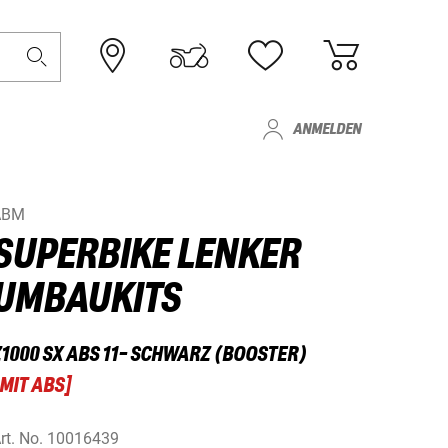
ANMELDEN
ABM
SUPERBIKE LENKER
UMBAUKITS
Z1000 SX ABS 11- SCHWARZ (BOOSTER)
MIT ABS
]
rt. No.
10016439