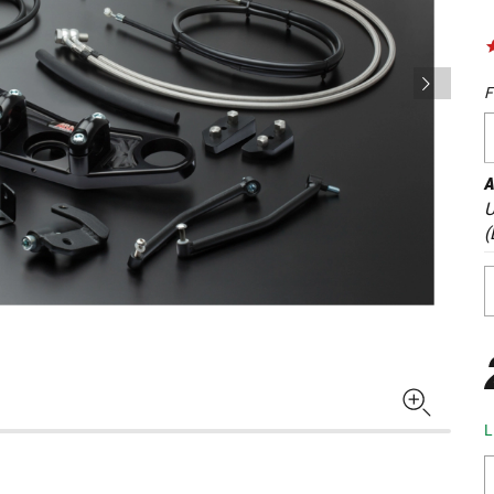
F
A
U
(
L