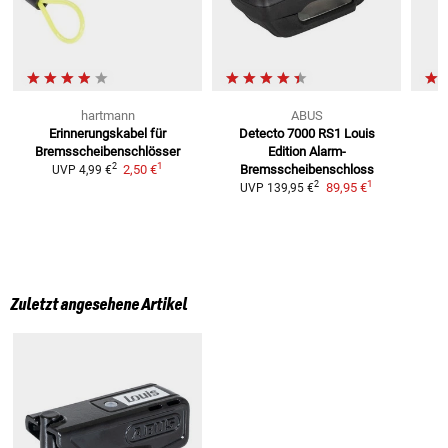
hartmann
ABUS
Erinnerungskabel
für
Detecto 7000 RS1 Louis
B
Bremsscheibenschlösser
Edition
Alarm-
U
1
2
2,50 €
Bremsscheibenschloss
UVP
4,99 €
1
2
89,95 €
UVP
139,95 €
Zuletzt angesehene Artikel