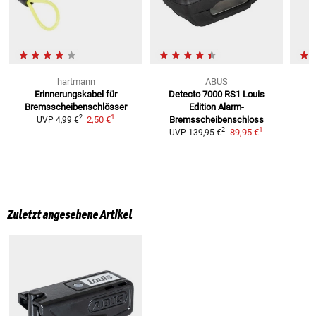
hartmann
ABUS
Erinnerungskabel
für
Detecto 7000 RS1 Louis
B
Bremsscheibenschlösser
Edition
Alarm-
U
1
2
2,50 €
Bremsscheibenschloss
UVP
4,99 €
1
2
89,95 €
UVP
139,95 €
Zuletzt angesehene Artikel