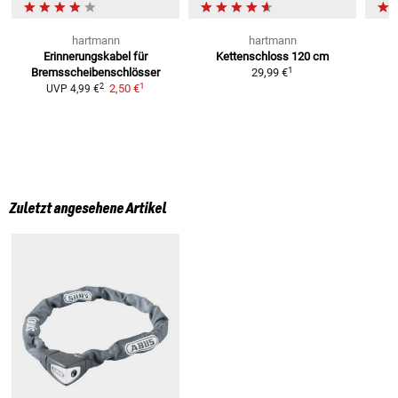
hartmann
hartmann
Erinnerungskabel
für
Kettenschloss
120 cm
D
1
Bremsscheibenschlösser
29,99 €
1
2
2,50 €
B
UVP
4,99 €
U
Zuletzt angesehene Artikel