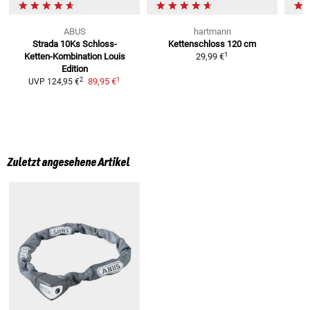
ABUS
hartmann
Strada 10Ks
Schloss-
Kettenschloss
120 cm
B
1
Ketten-Kombination Louis
29,99 €
Edition
1
2
89,95 €
UVP
124,95 €
Zuletzt angesehene Artikel