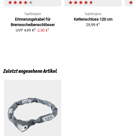
hartmann
hartmann
Erinnerungskabel
für
Kettenschloss
120 cm
D
1
Bremsscheibenschlösser
29,99 €
1
2
2,50 €
B
UVP
4,99 €
U
Zuletzt angesehene Artikel