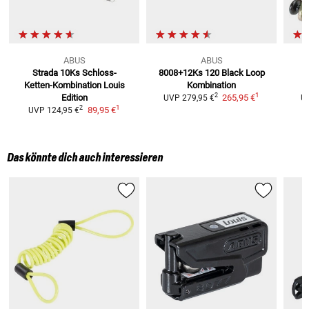
ABUS
ABUS
Strada 10Ks
Schloss-
8008+12Ks 120 Black
Loop
Ketten-Kombination Louis
Kombination
1
2
Edition
265,95 €
UVP
279,95 €
U
1
2
89,95 €
UVP
124,95 €
Das könnte dich auch interessieren