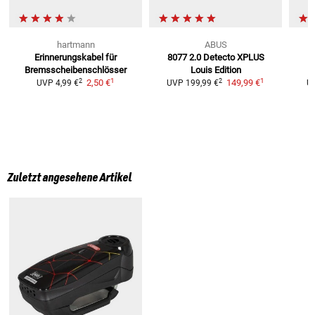
hartmann
ABUS
Erinnerungskabel
für
8077 2.0 Detecto XPLUS
Bremsscheibenschlösser
Louis Edition
B
1
1
2
2
2,50 €
149,99 €
UVP
4,99 €
UVP
199,99 €
U
Zuletzt angesehene Artikel