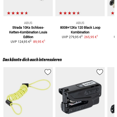
ABUS
ABUS
Strada 10Ks
Schloss-
8008+12Ks 120 Black
Loop
Ketten-Kombination Louis
Kombination
1
2
Edition
265,95 €
UVP
279,95 €
U
1
2
89,95 €
UVP
124,95 €
Das könnte dich auch interessieren