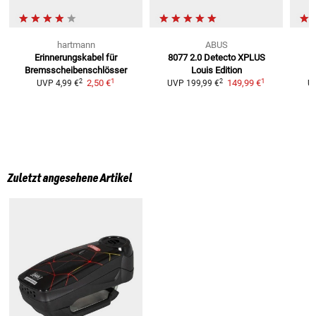
hartmann
ABUS
Erinnerungskabel
für
8077 2.0 Detecto XPLUS
Bremsscheibenschlösser
Louis Edition
B
1
1
2
2
2,50 €
149,99 €
UVP
4,99 €
UVP
199,99 €
U
Zuletzt angesehene Artikel