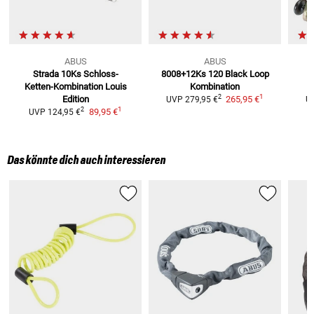
ABUS
ABUS
Strada 10Ks
Schloss-
8008+12Ks 120 Black
Loop
Ketten-Kombination Louis
Kombination
1
2
Edition
265,95 €
UVP
279,95 €
U
1
2
89,95 €
UVP
124,95 €
Das könnte dich auch interessieren