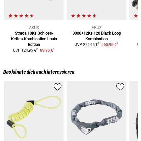
ABUS
ABUS
Strada 10Ks
Schloss-
8008+12Ks 120 Black
Loop
Ketten-Kombination Louis
Kombination
1
2
Edition
265,95 €
UVP
279,95 €
U
1
2
89,95 €
UVP
124,95 €
Das könnte dich auch interessieren