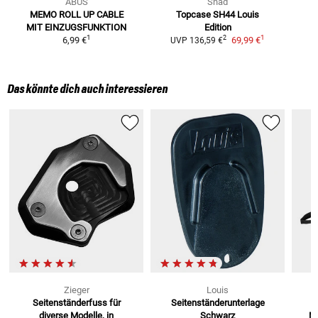
ABUS
Shad
MEMO ROLL UP CABLE
Topcase SH44 Louis
MIT EINZUGSFUNKTION
Edition
1
1
2
6,99 €
69,99 €
UVP
136,59 €
Das könnte dich auch interessieren
Zieger
Louis
Seitenständerfuss
für
Seitenständerunterlage
M
diverse Modelle, in
Schwarz
M