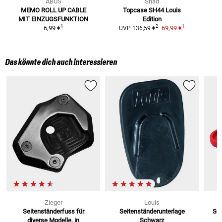
ABUS
Shad
MEMO ROLL UP CABLE
Topcase SH44 Louis
MIT EINZUGSFUNKTION
Edition
1
1
2
6,99 €
69,99 €
UVP
136,59 €
Das könnte dich auch interessieren
Zieger
Louis
Seitenständerfuss
für
Seitenständerunterlage
Sei
diverse Modelle, in
Schwarz