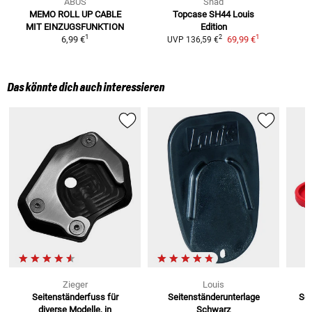
ABUS
Shad
MEMO ROLL UP CABLE
Topcase SH44 Louis
MIT EINZUGSFUNKTION
Edition
1
1
2
6,99 €
69,99 €
UVP
136,59 €
Das könnte dich auch interessieren
Zieger
Louis
Seitenständerfuss
für
Seitenständerunterlage
Sei
diverse Modelle, in
Schwarz