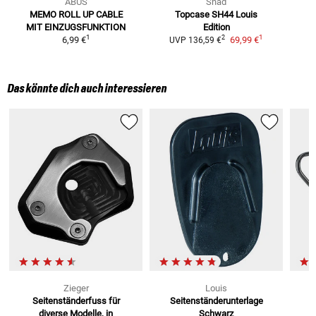
ABUS
Shad
MEMO ROLL UP CABLE
Topcase SH44 Louis
MIT EINZUGSFUNKTION
Edition
1
1
2
6,99 €
69,99 €
UVP
136,59 €
Das könnte dich auch interessieren
Zieger
Louis
Seitenständerfuss
für
Seitenständerunterlage
diverse Modelle, in
Schwarz