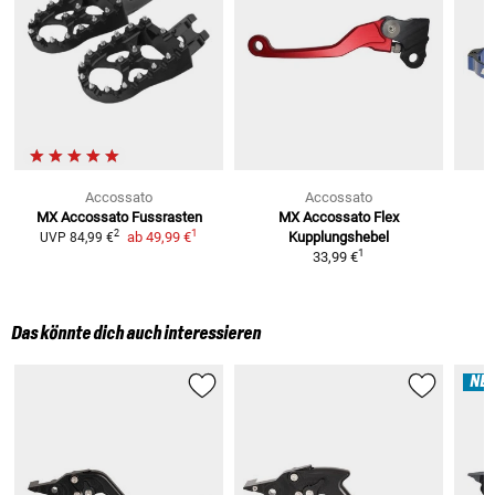
Accossato
Accossato
MX Accossato Fussrasten
MX Accossato Flex
1
2
ab
49,99 €
Kupplungshebel
UVP
84,99 €
1
33,99 €
Das könnte dich auch interessieren
NE