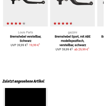
Louis Parts
gazzini
Bremshebel
verstellbar,
Bremshebel Sport, mit ABE
Bre
Schwarz
modellspezifisch,
1
2
19,99 €
verstellbar, schwarz
UVP
39,99 €
1
2
ab
29,99 €
UVP
59,99 €
Zuletzt angesehene Artikel