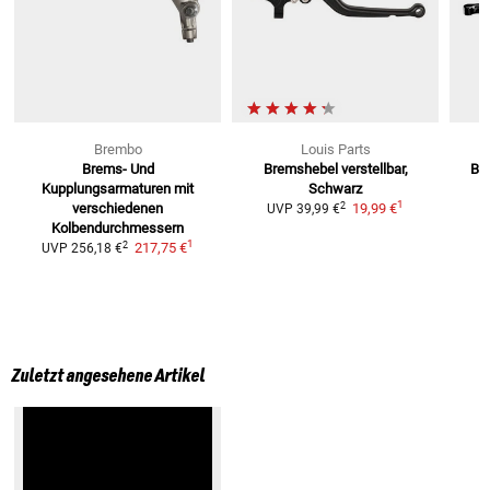
Brembo
Louis Parts
Brems- Und
Bremshebel
verstellbar,
Br
Kupplungsarmaturen
mit
Schwarz
1
2
verschiedenen
19,99 €
UVP
39,99 €
Kolbendurchmessern
1
2
217,75 €
UVP
256,18 €
Zuletzt angesehene Artikel