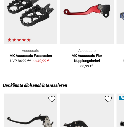
Accossato
Accossato
MX Accossato Fussrasten
MX Accossato Flex
1
2
ab
49,99 €
Kupplungshebel
UVP
84,99 €
U
1
33,99 €
Das könnte dich auch interessieren
NE