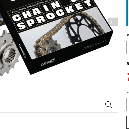
F
U
L