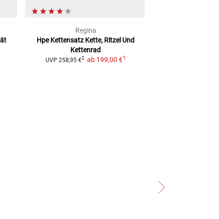
Regina
RK Kette
tät
Hpe Kettensatz Kette, Ritzel Und
mit farbigen Kett
Kettenrad
Kette
1
ab
199,00 €
2
2
UVP
258,95 €
UVP
69,99 €