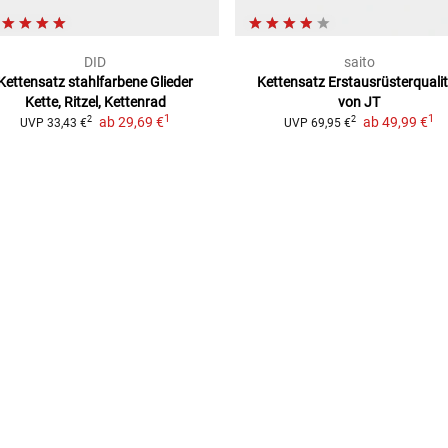
DID
saito
Kettensatz stahlfarbene Glieder
Kettensatz
Erstausrüsterquali
Kette, Ritzel, Kettenrad
von JT
1
1
ab
29,69 €
ab
49,99 €
2
2
UVP
33,43 €
UVP
69,95 €