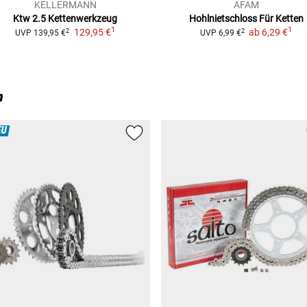
KELLERMANN
AFAM
Ktw 2.5 Kettenwerkzeug
Hohlnietschloss Für Ketten
1
1
129,95 €
ab
6,29 €
2
2
UVP
139,95 €
UVP
6,99 €
n
EU