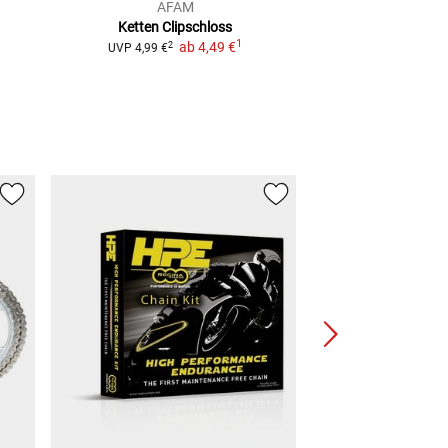
AFAM
JM
Ketten Clipschloss
Antriebs-Ruckdä
1
ab
4,49 €
Mode
2
UVP
4,99 €
ab
28,