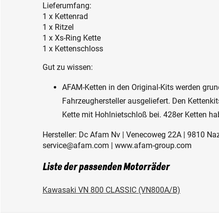
Lieferumfang:
1 x Kettenrad
1 x Ritzel
1 x Xs-Ring Kette
1 x Kettenschloss
Gut zu wissen:
AFAM-Ketten in den Original-Kits werden gru
Fahrzeughersteller ausgeliefert. Den Kettenkit
Kette mit Hohlnietschloß bei. 428er Ketten ha
Hersteller: Dc Afam Nv | Venecoweg 22A | 9810 Naza
service@afam.com | www.afam-group.com
Liste der passenden Motorräder
Kawasaki VN 800 CLASSIC (VN800A/B)