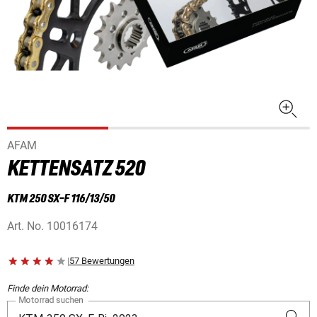
AFAM
KETTENSATZ 520
KTM 250 SX-F 116/13/50
Art. No.
10016174
|
57 Bewertungen
Finde dein Motorrad:
Motorrad suchen