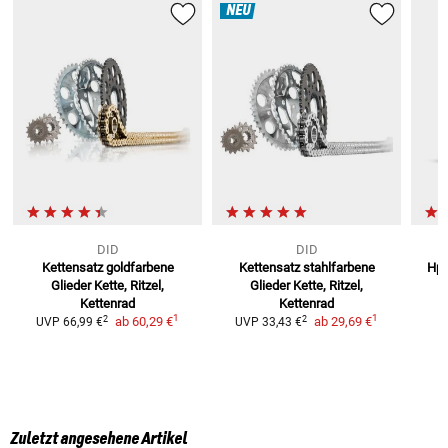
NEU
DID
DID
Kettensatz goldfarbene
Kettensatz stahlfarbene
Hpe
Glieder
Kette, Ritzel,
Glieder
Kette, Ritzel,
Kettenrad
Kettenrad
1
1
2
2
ab
60,29 €
ab
29,69 €
UVP
66,99 €
UVP
33,43 €
Zuletzt angesehene Artikel