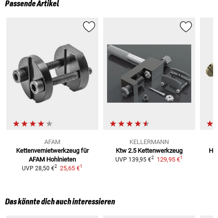
Passende Artikel
AFAM
KELLERMANN
Kettenvernietwerkzeug
für
Ktw 2.5 Kettenwerkzeug
Hoh
1
2
AFAM Hohlnieten
129,95 €
UVP
139,95 €
1
2
25,65 €
UVP
28,50 €
Das könnte dich auch interessieren