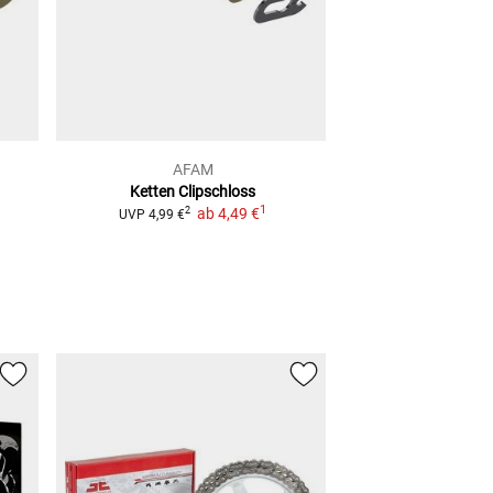
AFAM
JM
Ketten Clipschloss
Antriebs-Ruckdä
1
ab
4,49 €
Mode
2
UVP
4,99 €
ab
28,