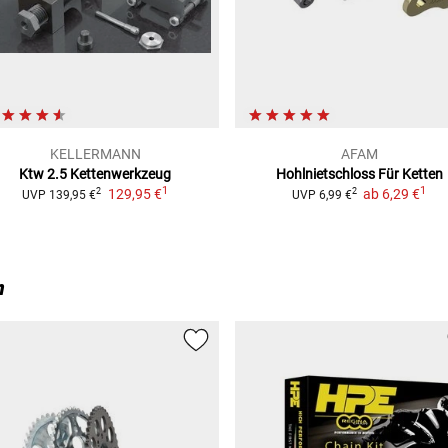
KELLERMANN
AFAM
Ktw 2.5 Kettenwerkzeug
Hohlnietschloss Für Ketten
1
1
129,95 €
ab
6,29 €
2
2
UVP
139,95 €
UVP
6,99 €
7)
n