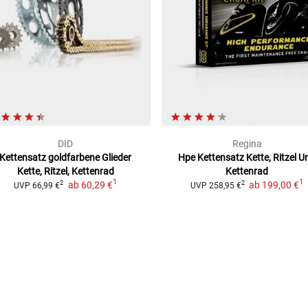
23)
DID
Regina
Kettensatz goldfarbene Glieder
Hpe Kettensatz Kette, Ritzel U
Kette, Ritzel, Kettenrad
Kettenrad
1
1
ab
60,29 €
ab
199,00 €
2
2
UVP
66,99 €
UVP
258,95 €