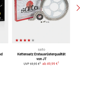
saito
RK Kette
nd
Kettensatz
Erstausrüsterqualität
mit farbigen Kett
von JT
Kette
1
ab
49,99 €
2
2
UVP
69,95 €
UVP
69,99 €