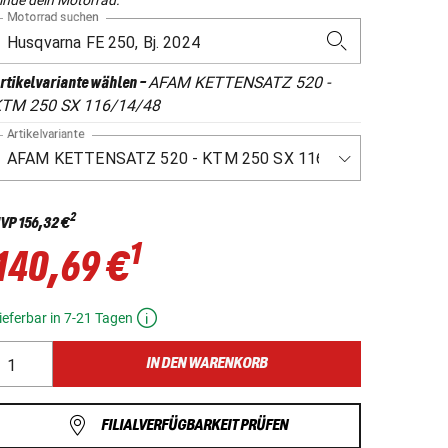
Motorrad suchen
AFAM KETTENSATZ 520 -
rtikelvariante wählen
-
TM 250 SX 116/14/48
Artikelvariante
2
VP
156,32 €
1
140,69 €
ieferbar in 7-21 Tagen
IN DEN WARENKORB
FILIALVERFÜGBARKEIT PRÜFEN