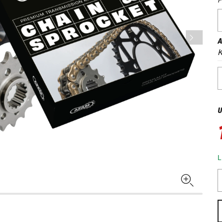
A
K
U
L