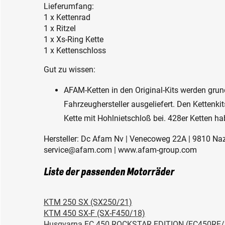
Lieferumfang:
1 x Kettenrad
1 x Ritzel
1 x Xs-Ring Kette
1 x Kettenschloss
Gut zu wissen:
AFAM-Ketten in den Original-Kits werden gru
Fahrzeughersteller ausgeliefert. Den Kettenkit
Kette mit Hohlnietschloß bei. 428er Ketten ha
Hersteller: Dc Afam Nv | Venecoweg 22A | 9810 Naza
service@afam.com | www.afam-group.com
Liste der passenden Motorräder
KTM 250 SX (SX250/21)
KTM 450 SX-F (SX-F450/18)
Husqvarna FC 450 ROCKSTAR EDITION (FC450RE/