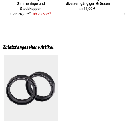
Simmerringe und
diversen gängigen Grössen
1
Staubkappen
ab
11,99 €
1
2
ab
23,58 €
UVP
26,20 €
U
Zuletzt angesehene Artikel