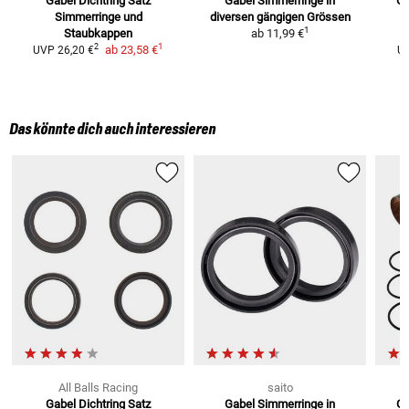
Gabel Dichtring Satz
Gabel Simmerringe
in
Ga
Simmerringe und
diversen gängigen Grössen
1
Staubkappen
ab
11,99 €
1
2
ab
23,58 €
UVP
26,20 €
U
Das könnte dich auch interessieren
All Balls Racing
saito
Gabel Dichtring Satz
Gabel Simmerringe
in
Ga