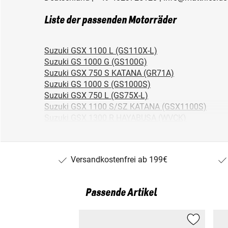
Liste der passenden Motorräder
Suzuki GSX 1100 L (GS110X-L)
Suzuki GS 1000 G (GS100G)
Suzuki GSX 750 S KATANA (GR71A)
Suzuki GS 1000 S (GS1000S)
Suzuki GSX 750 L (GS75X-L)
Suzuki GSX 1100 S/SZ KATANA (GSX1100S)
Suzuki GSX 1300 R HAYABUSA (WVCK)
Suzuki GS 1000 GL (GS100G-B)
Suzuki GSX 750 E (GS75X-E)
Suzuki GN 400 TD (GN400)
Versandkostenfrei ab 199€
Suzuki GS 1000 L (GS1000L)
Suzuki GSX 1100 E (MODELL Z/D) (GU71B)
Suzuki GS 1100 G (GU73A)
Passende Artikel
Suzuki GSX 1100 E (GS110X-E)
Suzuki GS 1000 D/E (GS1000)
Suzuki GS 1100 G (GU71A)