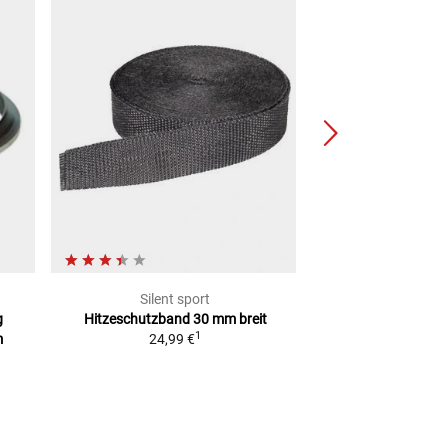
Silent sport
Silent 
g
Hitzeschutzband
30 mm breit
Auspuff Hitzesch
1
m
24,99 €
49,99
(
1 M
=
2,