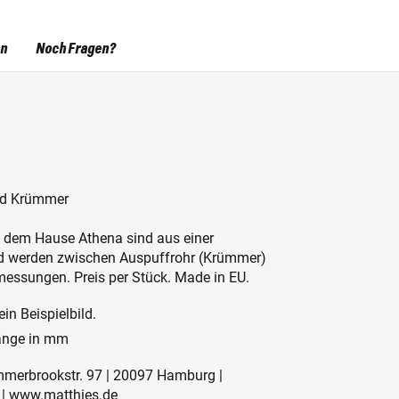
en
Noch Fragen?
nd Krümmer
dem Hause Athena sind aus einer
nd werden zwischen Auspuffrohr (Krümmer)
messungen. Preis per Stück. Made in EU.
in Beispielbild.
änge in mm
mmerbrookstr. 97 | 20097 Hamburg |
 | www.matthies.de