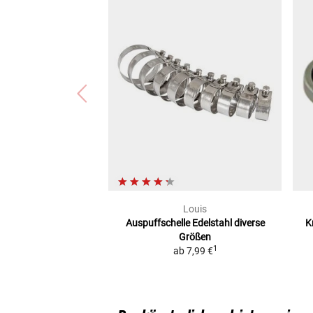
Suzuki GSX 1100 ES/EF (GV71C)
Suzuki GSX 1300 R HAYABUSA / ABS (WVCK/L3)
Louis
Auspuffschelle Edelstahl
diverse
K
Größen
1
ab
7,99 €