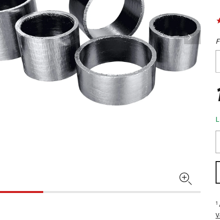
F
L
1
V