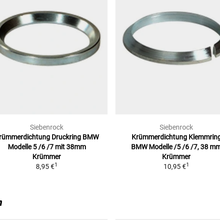
7)
22)
ANA)
Siebenrock
Siebenrock
rümmerdichtung Druckring BMW
Krümmerdichtung Klemmrin
Modelle
5 /6 /7 mit 38mm
BMW
Modelle /5 /6 /7, 38 m
Krümmer
Krümmer
1
1
8,95 €
10,95 €
n