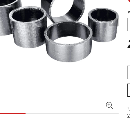
F
L
1
V