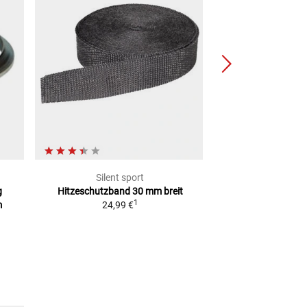
Silent sport
Silent 
g
Hitzeschutzband
30 mm breit
Auspuff Hitzesch
1
m
24,99 €
49,99
(
1 M
=
2,