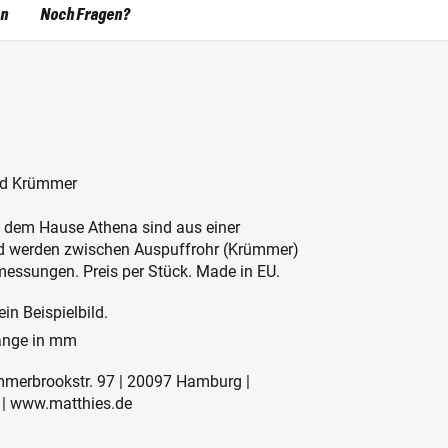
en
Noch Fragen?
nd Krümmer
dem Hause Athena sind aus einer
nd werden zwischen Auspuffrohr (Krümmer)
messungen. Preis per Stück. Made in EU.
in Beispielbild.
änge in mm
mmerbrookstr. 97 | 20097 Hamburg |
 | www.matthies.de