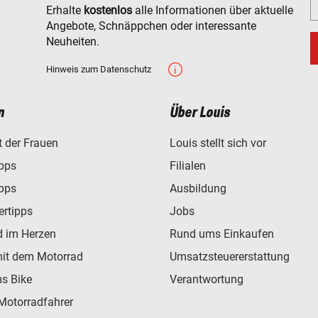
Erhalte
kostenlos
alle Informationen über aktuelle
Angebote, Schnäppchen oder interessante
Neuheiten.
Hinweis zum Datenschutz
n
Über Louis
t der Frauen
Louis stellt sich vor
ipps
Filialen
ipps
Ausbildung
ertipps
Jobs
d im Herzen
Rund ums Einkaufen
mit dem Motorrad
Umsatzsteuererstattung
s Bike
Verantwortung
Motorradfahrer