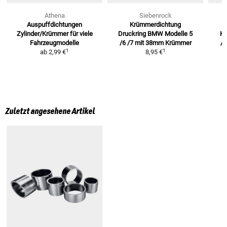
Athena
Siebenrock
Auspuffdichtungen
Krümmerdichtung
Zylinder/Krümmer
für viele
Druckring BMW Modelle
5
K
Fahrzeugmodelle
/6 /7 mit 38mm Krümmer
/5
1
1
ab
2,99 €
8,95 €
Zuletzt angesehene Artikel