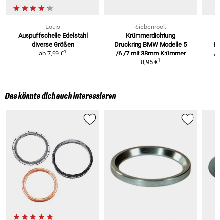
Louis
Siebenrock
Auspuffschelle Edelstahl
Krümmerdichtung
diverse Größen
Druckring BMW Modelle
5
K
1
ab
7,99 €
/6 /7 mit 38mm Krümmer
/5
1
8,95 €
Das könnte dich auch interessieren