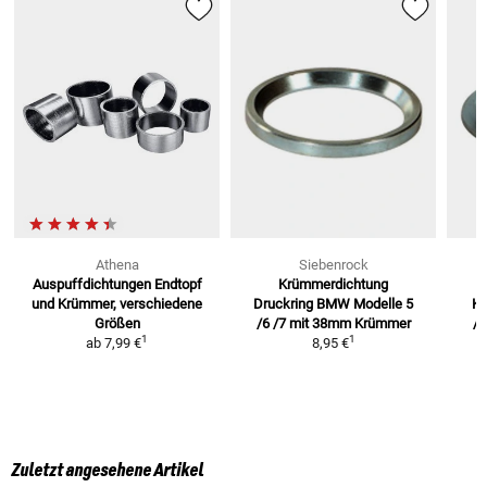
Athena
Siebenrock
Auspuffdichtungen Endtopf
Krümmerdichtung
und Krümmer, verschiedene
Druckring BMW Modelle
5
K
Größen
/6 /7 mit 38mm Krümmer
/5
1
1
ab
7,99 €
8,95 €
Zuletzt angesehene Artikel