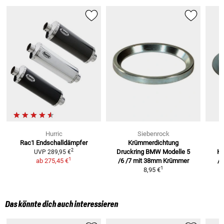
Hurric
Siebenrock
Rac1 Endschalldämpfer
Krümmerdichtung
2
Druckring BMW Modelle
5
K
UVP
289,95 €
1
ab
275,45 €
/6 /7 mit 38mm Krümmer
/5
1
8,95 €
Das könnte dich auch interessieren