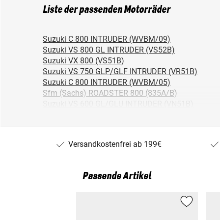
Liste der passenden Motorräder
Suzuki C 800 INTRUDER (WVBM/09)
Suzuki VS 800 GL INTRUDER (VS52B)
Suzuki VX 800 (VS51B)
Suzuki VS 750 GLP/GLF INTRUDER (VR51B)
Suzuki C 800 INTRUDER (WVBM/05)
Sfm (Sachs) ROADSTER 800 (835A/B)
Suzuki VS 600 GL/GLU INTRUDER (VN51B)
Suzuki VX 800 (VS51B/95)
Suzuki VX 800 (VS51B/96)
Suzuki M 800 INTRUDER (WVB4/05)
Versandkostenfrei ab 199€
Suzuki M 800 INTRUDER (WVB4/09)
Suzuki VL 800 VOLUSIA (WVBM)
Passende Artikel