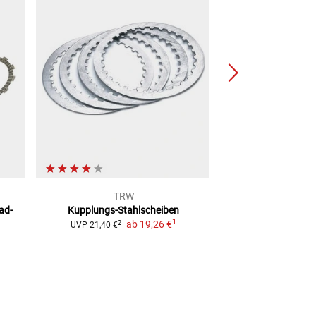
TRW
Rothe
ad-
Kupplungs-Stahlscheiben
Dichtungssch
1
ab
19,26 €
9,99
2
UVP
21,40 €