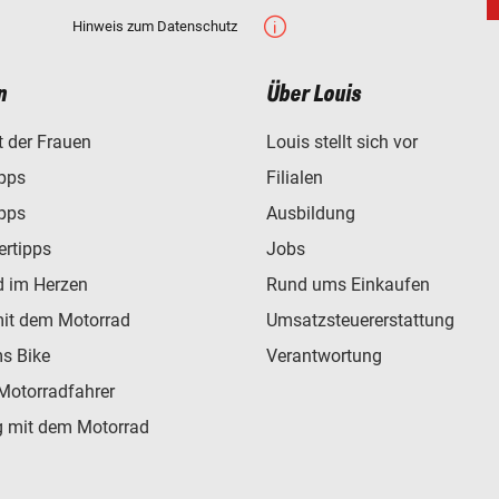
Hinweis zum Datenschutz
n
Über Louis
t der Frauen
Louis stellt sich vor
ipps
Filialen
ipps
Ausbildung
ertipps
Jobs
d im Herzen
Rund ums Einkaufen
mit dem Motorrad
Umsatzsteuererstattung
s Bike
Verantwortung
Motorradfahrer
 mit dem Motorrad