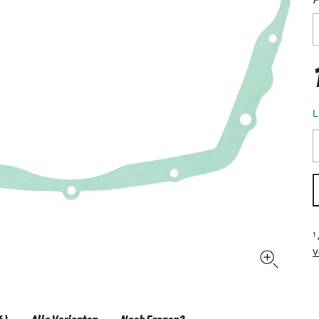
L
1
V