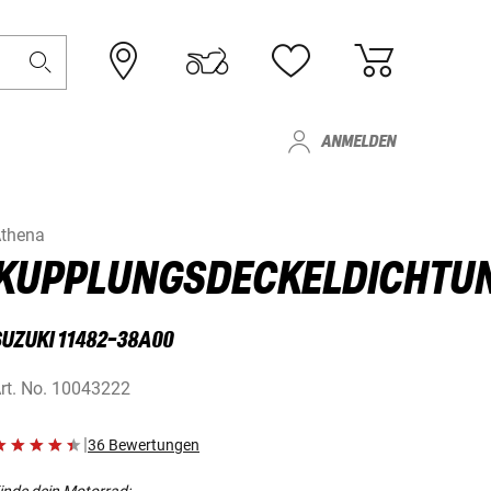
ANMELDEN
thena
KUPPLUNGSDECKELDICHTU
SUZUKI 11482-38A00
rt. No.
10043222
|
36 Bewertungen
inde dein Motorrad: