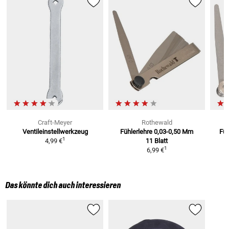
Craft-Meyer
Rothewald
Ventileinstellwerkzeug
Fühlerlehre 0,03-0,50 Mm
Füh
1
4,99 €
11 Blatt
1
6,99 €
Das könnte dich auch interessieren