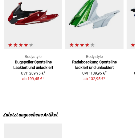
Bodystyle
Bodystyle
Bugspoiler Sportsline
Radabdeckung Sportsline
Lackiert und unlackiert
lackiert und unlackiert
2
2
UVP
209,95 €
UVP
139,95 €
U
1
1
ab
199,45 €
ab
132,95 €
Zuletzt angesehene Artikel