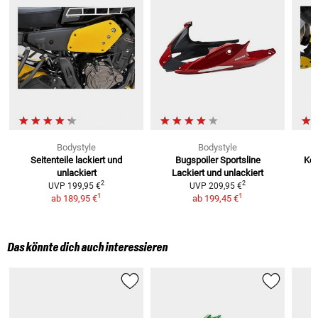
Bodystyle
Bodystyle
Seitenteile
lackiert und
Bugspoiler Sportsline
Kot
unlackiert
Lackiert und unlackiert
2
2
UVP
199,95 €
UVP
209,95 €
1
1
ab
189,95 €
ab
199,45 €
Das könnte dich auch interessieren