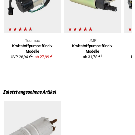
Tourmax
JMP
Kraftstoffpumpe für div.
Kraftstoffpumpe für div.
K
Modelle
Modelle
1
1
2
ab
27,99 €
ab
31,78 €
UVP
28,94 €
U
Zuletzt angesehene Artikel