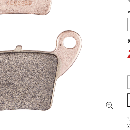
F
U
L
1
V