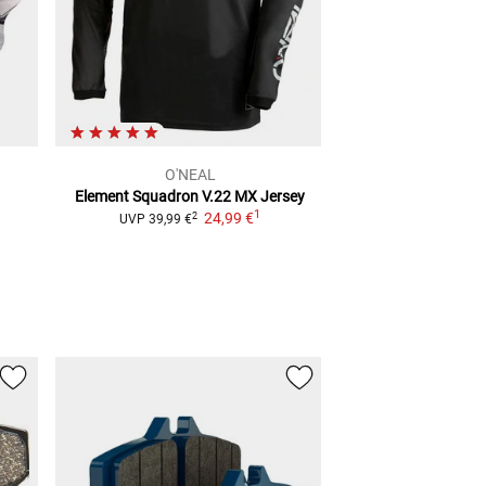
O'NEAL
AF
Element Squadron V.22
MX Jersey
Alu Motocross K
1
24,99 €
428/ 520 
2
UVP
39,99 €
2
UVP
53,88 €