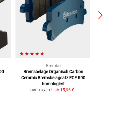
Brembo
Louis 
90
Bremsbeläge Organisch Carbon
Bremsbeläge org
Ceramic
Bremsbelagsatz ECE R90
homolo
homologiert
ab
14,
1
ab
15,96 €
2
UVP
18,78 €