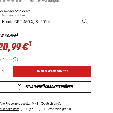
|
Noch keine Bewertungen.
inde dein Motorrad:
Motorrad suchen
2
VP
34,99 €
1
20,99 €
ieferbar
IN DEN WARENKORB
FILIALVERFÜGBARKEIT PRÜFEN
Alle Preise
inkl. gesetzl. MwSt.
(Deutschland).
ersandkosten:
5,99 € (ab 199,00 € Bestellwert gratis).