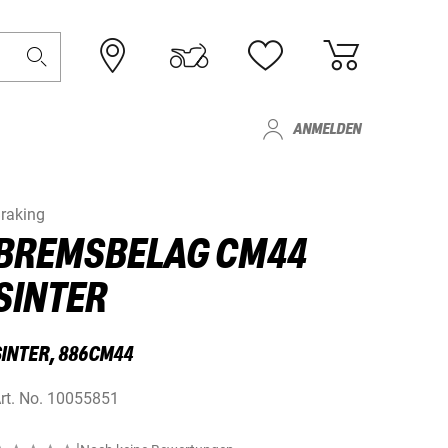
ANMELDEN
raking
BREMSBELAG CM44
SINTER
SINTER, 886CM44
rt. No.
10055851