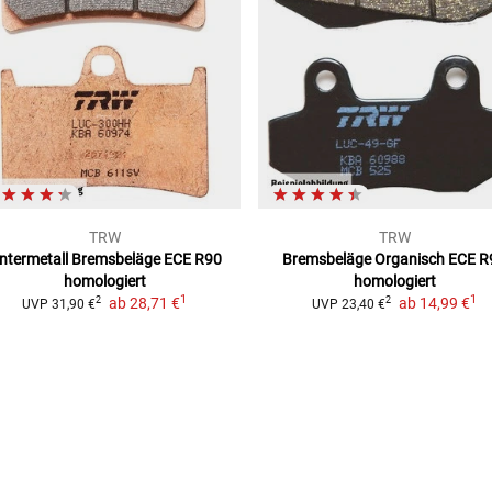
TRW
TRW
intermetall Bremsbeläge
ECE R90
Bremsbeläge Organisch
ECE R
homologiert
homologiert
1
1
ab
28,71 €
ab
14,99 €
2
2
UVP
31,90 €
UVP
23,40 €