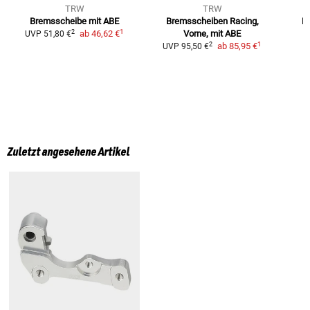
TRW
TRW
Bremsscheibe mit ABE
Bremsscheiben Racing,
B
1
2
ab
46,62 €
Vorne, mit ABE
UVP
51,80 €
1
2
ab
85,95 €
UVP
95,50 €
Zuletzt angesehene Artikel