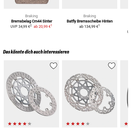
Braking
Braking
Bremsbelag Cm44 Sinter
Batfly Bremsscheibe Hinten
1
1
2
ab
20,99 €
ab
134,99 €
UVP
34,99 €
U
Das könnte dich auch interessieren