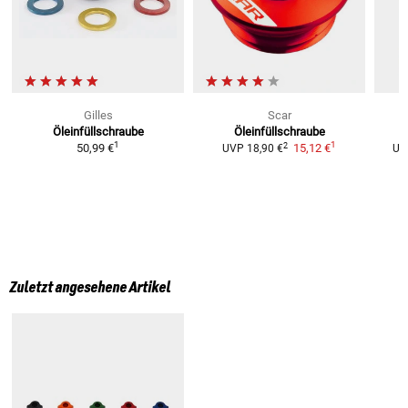
Gilles
Scar
Öleinfüllschraube
Öleinfüllschraube
1
1
2
50,99 €
15,12 €
UVP
18,90 €
UV
Zuletzt angesehene Artikel