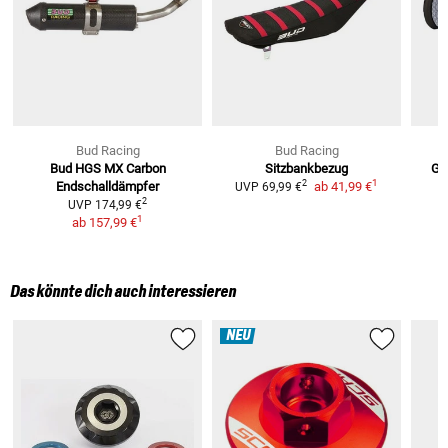
Bud Racing
Bud Racing
Bud HGS MX Carbon
Sitzbankbezug
Gri
1
2
Endschalldämpfer
ab
41,99 €
UVP
69,99 €
2
UVP
174,99 €
1
ab
157,99 €
Das könnte dich auch interessieren
NEU