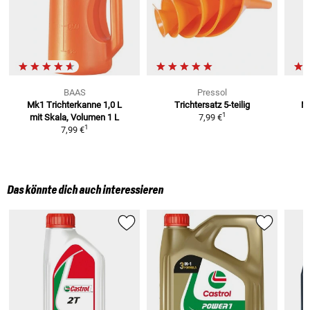
BAAS
Pressol
Mk1 Trichterkanne 1,0 L
Trichtersatz
5-teilig
Mo
1
mit Skala, Volumen 1 L
7,99 €
1
7,99 €
Das könnte dich auch interessieren