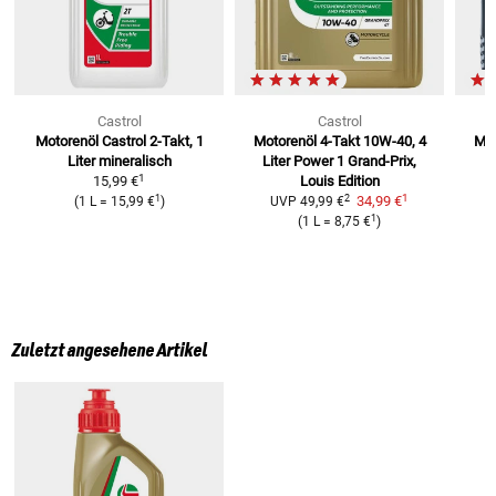
Castrol
Castrol
Motorenöl Castrol 2-Takt, 1
Motorenöl 4-Takt 10W-40, 4
Mot
Liter
mineralisch
Liter
Power 1 Grand-Prix,
1
15,99 €
Louis Edition
1
1
2
34,99 €
(
1 L
=
15,99 €
)
UVP
49,99 €
1
(
1 L
=
8,75 €
)
Zuletzt angesehene Artikel