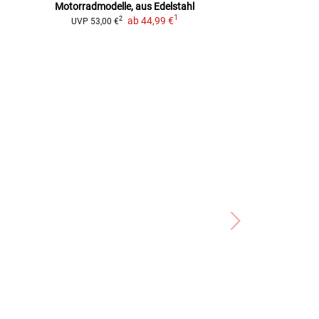
Motorradmodelle, aus Edelstahl
diverse Motor
1
ab
44,99 €
Edels
2
UVP
53,00 €
2
UVP
48,00 €