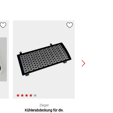
Zieger
Zieg
Kühlerabdeckung
für div.
Kettenschutz I