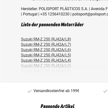
Hersteller: POLISPORT PLÀSTICOS S.A. | Avenida F
| Portugal | +35 1256410230 | polisport@polisport
Liste der passenden Motorräder
Suzuki RM-Z 250 (RJ42A/L8)
Suzuki RM-Z 250 (RJ42A/L7)
Suzuki RM-Z 250 (RJ42A/L6)
Suzuki RM-Z 250 (RJ42A/L5)
Suzuki RM-Z 250 (RJ42A/L4)
Suzuki RM-Z 250 (RJ42A/L3)
Suzuki RM-Z 250 (RJ42A/L2)
Suzuki RM-Z 250 (RJ42A/L1)
Suzuki RM-Z 250 (RJ42A/L0)
Yamaha WR 450 F GP (WR450FGP/19)
Versandkostenfrei ab 199€
Yamaha WR 450 F GP (WR450FGP/18)
Yamaha WR 450 F (CJ25W/B7R9)
Yamaha WR 450 F (CJ25W/B7R4)
Passende Artikel