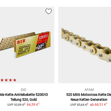
DID
AFAM
Mx-Kette Antriebskette 520Ert3
520 MX6 Motocross Kette
Di
Teilung 520, Gold
Neue Ketten Generation
1
1
84,59 €
ab
68,51 €
2
2
UVP
93,99 €
UVP
85,64 €