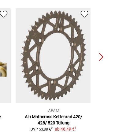
AFAM
AF
e
Alu Motocross Kettenrad
420/
Alu Ketten
428/ 520 Teilung
2
UVP
45,87 €
1
ab
48,49 €
2
UVP
53,88 €