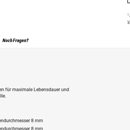
1
V
Noch Fragen?
llen für maximale Lebensdauer und
lle.
nendurchmesser 8 mm
nendurchmesser 8 mm