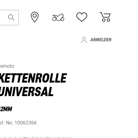
ANMELDEN
Cemoto
KETTENROLLE
UNIVERSAL
42MM
rt. No.
10062366