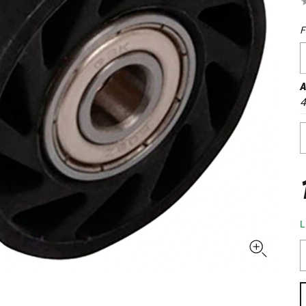
F
A
L