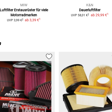
MIW
K&N
Luftfilter
Erstausrüster für viele
Dauerluftfilter
1
Motorradmarken
ab
29,99 €
2
UVP
58,01 €
1
ab
3,39 €
2
UVP
3,99 €
n