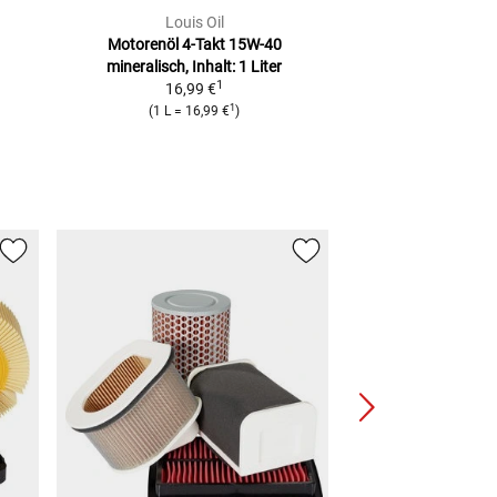
Louis Oil
Louis 
Motorenöl 4-Takt 15W-40
Motorenöl 4-
mineralisch, Inhalt: 1 Liter
teilsynthetisch, 
1
16,99 €
14,99
1
(
1 L
=
16,99 €
)
(
1 L
=
14