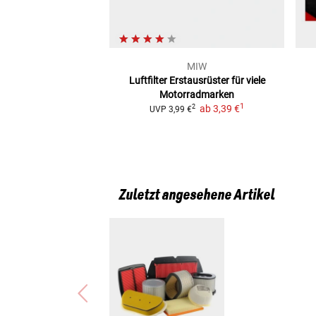
MIW
Luftfilter
Erstausrüster für viele
Motorradmarken
1
ab
3,39 €
2
UVP
3,99 €
Zuletzt angesehene Artikel