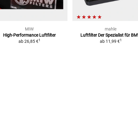
MIW
mahle
High-Performance Luftfilter
Luftfilter
Der Spezialist für B
1
1
ab
26,85 €
ab
11,99 €