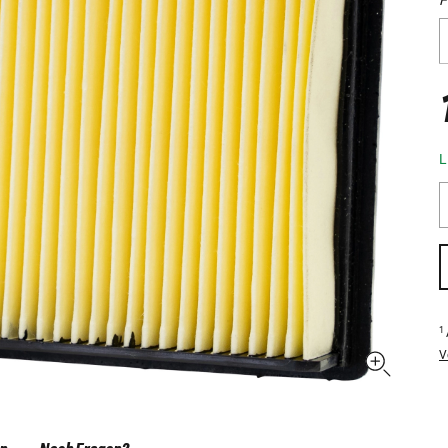
L
1
V