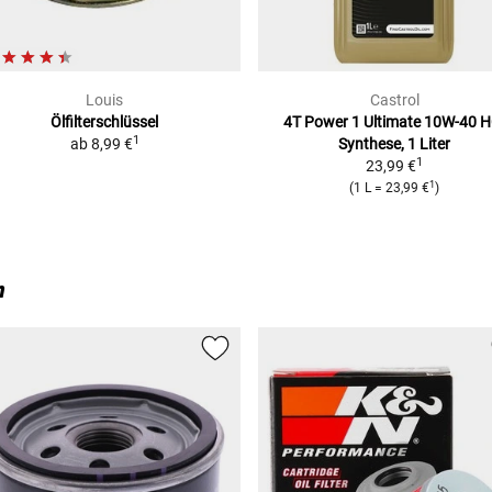
Louis
Castrol
)
Ölfilterschlüssel
4T Power 1 Ultimate 10W-40
H
1
ab
8,99 €
Synthese, 1 Liter
1
23,99 €
1
(
1 L
=
23,99 €
)
n