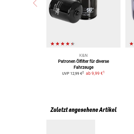
Suzuki GSX-S 125 (Euro 5) (GSXS125/25)
Suzuki GSX-R 125 (EURO 5) (WDL0/GSX-R)
Suzuki GSX-S 125 (EURO 5) (WDL0/GSX-S)
K&N
Patronen Ölfilter
für diverse
Fahrzeuge
1
ab
9,99 €
2
UVP
12,99 €
Zuletzt angesehene Artikel