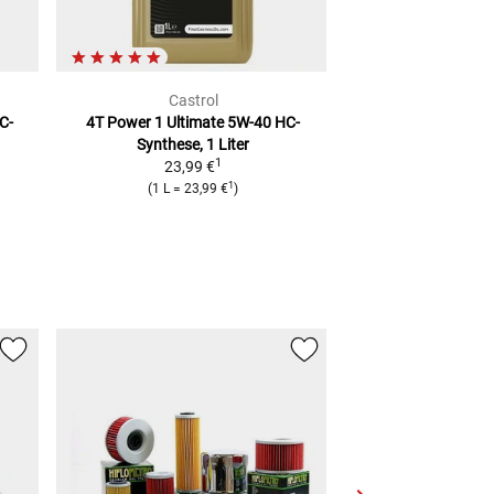
Castrol
Cast
C-
4T Power 1 Ultimate 5W-40
HC-
4T Power 1 Ultim
Synthese, 1 Liter
Synthese, 
1
23,99 €
73,99
1
(
1 L
=
23,99 €
)
(
1 L
=
18