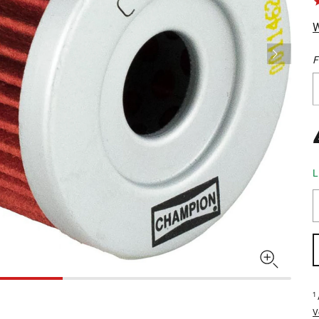
W
F
L
1
V