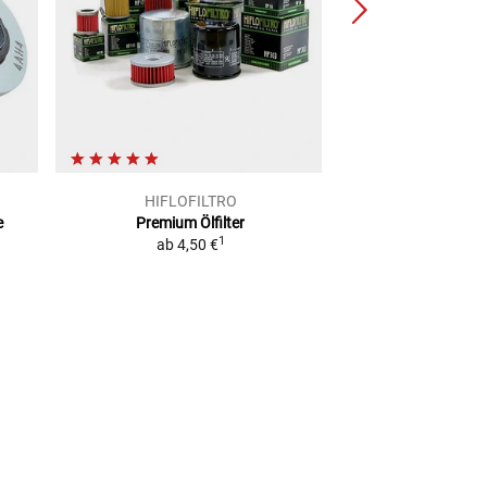
HIFLOFILTRO
JM
e
Premium Ölfilter
Ölfil
1
ab
4,50 €
14,99