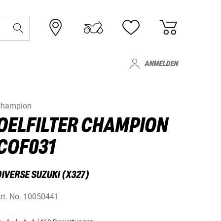
ANMELDEN
Champion
OELFILTER CHAMPION
COF031
DIVERSE SUZUKI (X327)
rt. No.
10050441