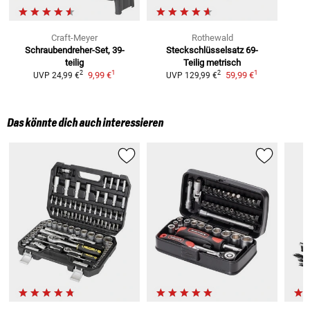
Craft-Meyer
Rothewald
Schraubendreher-Set,
39-
Steckschlüsselsatz 69-
teilig
Teilig
metrisch
1
1
2
2
9,99 €
59,99 €
UVP
24,99 €
UVP
129,99 €
Das könnte dich auch interessieren