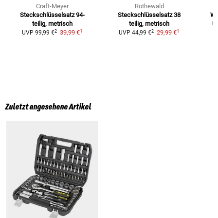
Craft-Meyer
Rothewald
Steckschlüsselsatz 94-
Steckschlüsselsatz 38
We
teilig, metrisch
teilig, metrisch
U
1
1
2
2
39,99 €
29,99 €
UVP
99,99 €
UVP
44,99 €
Zuletzt angesehene Artikel