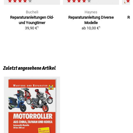
Bucheli
Haynes
Reparaturanleitungen
Old-
Reparaturanleitung
Diverse
Re
und Youngtimer
Modelle
1
1
39,90 €
ab
10,00 €
Zuletzt angesehene Artikel