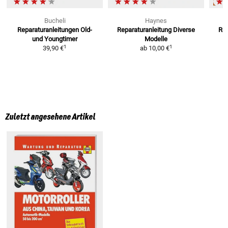
Bucheli
Haynes
Reparaturanleitungen
Old-
Reparaturanleitung
Diverse
Re
und Youngtimer
Modelle
1
1
39,90 €
ab
10,00 €
Zuletzt angesehene Artikel