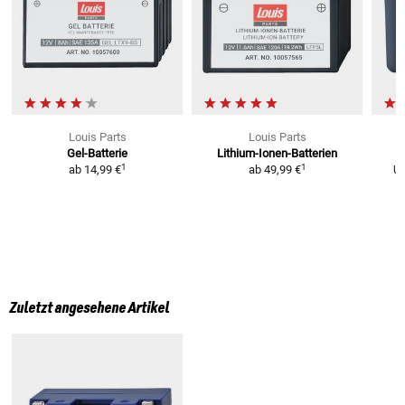
Louis Parts
Louis Parts
Gel-Batterie
Lithium-Ionen-Batterien
L
1
1
ab
14,99 €
ab
49,99 €
U
Zuletzt angesehene Artikel