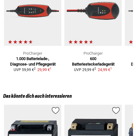
ProCharger
ProCharger
1.000
Batterielade-,
600
Diagnose- und Pflegegerät
Batteriesteckerladegerät
Di
1
1
2
2
29,99 €
24,99 €
UVP
59,99 €
UVP
29,99 €
Das könnte dich auch interessieren