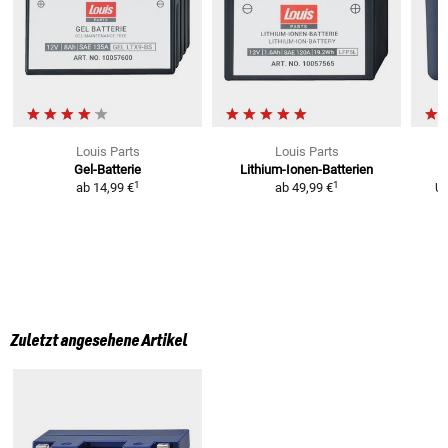
Louis Parts
Louis Parts
Gel-Batterie
Lithium-Ionen-Batterien
L
1
1
ab
14,99 €
ab
49,99 €
U
Zuletzt angesehene Artikel