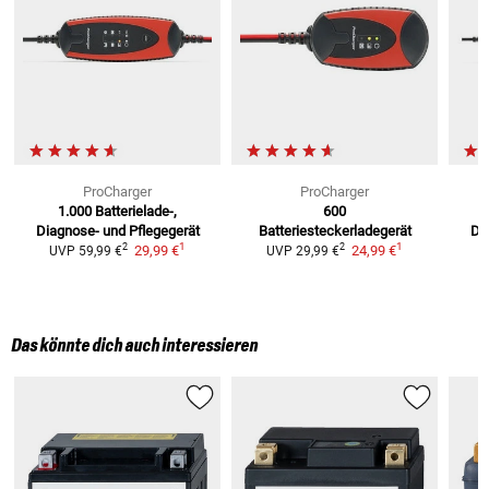
ProCharger
ProCharger
1.000
Batterielade-,
600
Diagnose- und Pflegegerät
Batteriesteckerladegerät
Di
1
1
2
2
29,99 €
24,99 €
UVP
59,99 €
UVP
29,99 €
Das könnte dich auch interessieren