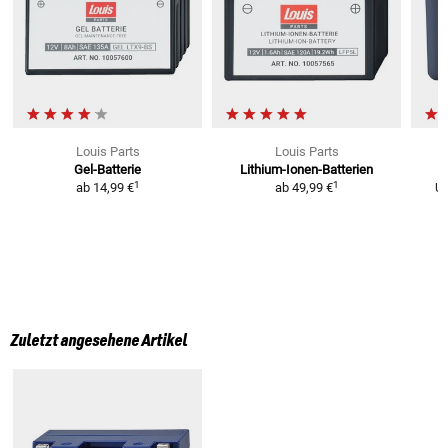
Louis Parts
Louis Parts
Gel-Batterie
Lithium-Ionen-Batterien
L
1
1
ab
14,99 €
ab
49,99 €
U
Zuletzt angesehene Artikel