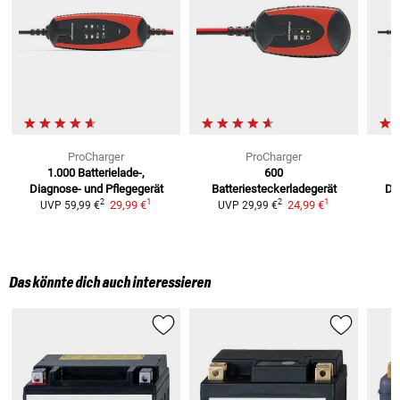
ProCharger
ProCharger
1.000
Batterielade-,
600
Diagnose- und Pflegegerät
Batteriesteckerladegerät
Di
1
1
2
2
29,99 €
24,99 €
UVP
59,99 €
UVP
29,99 €
Das könnte dich auch interessieren