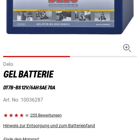
Delo
GEL BATTERIE
DT7B-BS 12V/6AH SAE 70A
Art. No.
10036287
|
255 Bewertungen
Hinweis zur Entsorgung und zum Batteriepfand
Finde dein Motorrad: