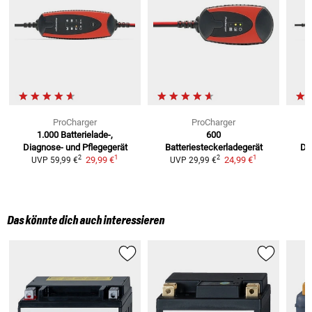
ProCharger
ProCharger
1.000
Batterielade-,
600
Diagnose- und Pflegegerät
Batteriesteckerladegerät
Di
1
1
2
2
29,99 €
24,99 €
UVP
59,99 €
UVP
29,99 €
Das könnte dich auch interessieren