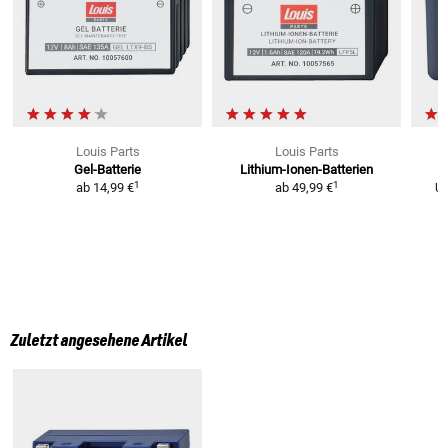
Louis Parts
Louis Parts
Gel-Batterie
Lithium-Ionen-Batterien
L
1
1
ab
14,99 €
ab
49,99 €
U
Zuletzt angesehene Artikel