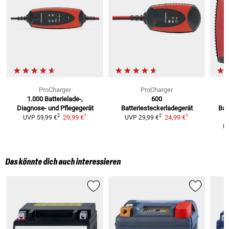
ProCharger
ProCharger
1.000
Batterielade-,
600
Diagnose- und Pflegegerät
Batteriesteckerladegerät
Bat
1
1
2
2
29,99 €
24,99 €
UVP
59,99 €
UVP
29,99 €
U
Das könnte dich auch interessieren