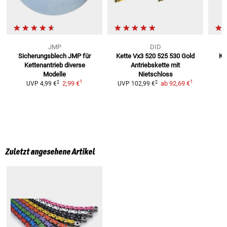
JMP
DID
Sicherungsblech JMP für
Kette Vx3 520 525 530 Gold
Ke
Kettenantrieb
diverse
Antriebskette mit
G
Modelle
Nietschloss
1
1
2
2
2,99 €
ab
92,69 €
UVP
4,99 €
UVP
102,99 €
Zuletzt angesehene Artikel