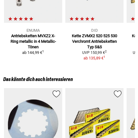
ENUMA
DID
Antriebsketten MVXZ2 X-
Kette ZVMX2 520 525 530
Ket
Ring metallic
in 4 Metallic-
Verchromt
Antriebsketten
Tönen
Typ S&S
1
2
ab
144,99 €
UVP
150,99 €
UV
1
ab
135,89 €
Das könnte dich auch interessieren