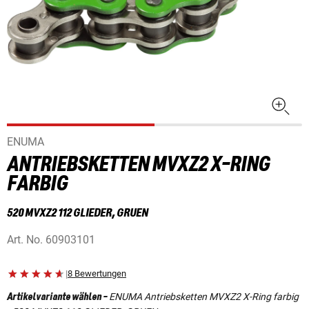
ENUMA
ANTRIEBSKETTEN MVXZ2 X-RING
FARBIG
520 MVXZ2 112 GLIEDER, GRUEN
Art. No.
60903101
|
8 Bewertungen
ENUMA Antriebsketten MVXZ2 X-Ring farbig
Artikelvariante wählen
-