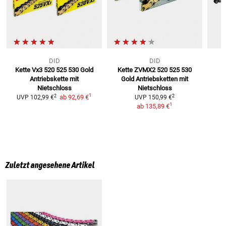
DID
DID
Kette Vx3 520 525 530 Gold
Kette ZVMX2 520 525 530
K
Antriebskette mit
Gold
Antriebsketten mit
5
Nietschloss
Nietschloss
1
2
2
ab
92,69 €
UVP
102,99 €
UVP
150,99 €
1
ab
135,89 €
Zuletzt angesehene Artikel