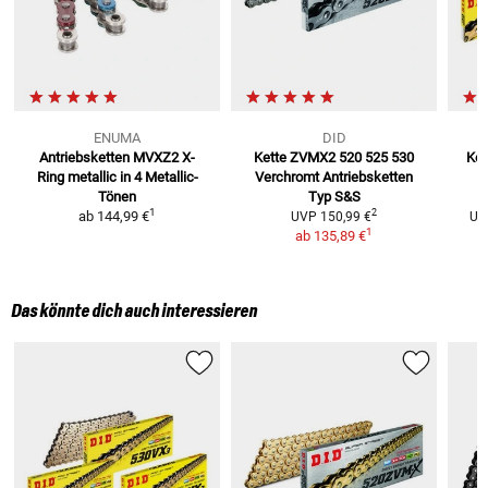
ENUMA
DID
Antriebsketten MVXZ2 X-
Kette ZVMX2 520 525 530
Ket
Ring metallic
in 4 Metallic-
Verchromt
Antriebsketten
Tönen
Typ S&S
1
2
ab
144,99 €
UVP
150,99 €
UV
1
ab
135,89 €
Das könnte dich auch interessieren