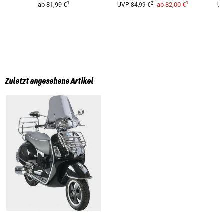
1
1
2
ab
81,99 €
ab
82,00 €
UVP
84,99 €
U
Zuletzt angesehene Artikel