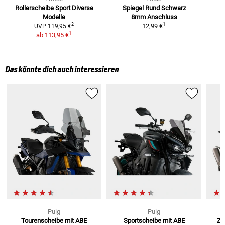
Rollerscheibe Sport
Diverse
Spiegel Rund Schwarz
Modelle
8mm Anschluss
1
2
12,99 €
UVP
119,95 €
1
ab
113,95 €
Das könnte dich auch interessieren
Puig
Puig
Tourenscheibe mit ABE
Sportscheibe mit ABE
Z-