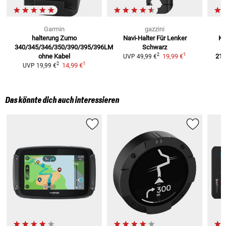
Garmin
gazzini
halterung Zumo
Navi-Halter Für Lenker
Kf
340/345/346/350/390/395/396LM
Schwarz
1
2
ohne Kabel
19,99 €
210
UVP
49,99 €
1
2
14,99 €
UVP
19,99 €
Das könnte dich auch interessieren