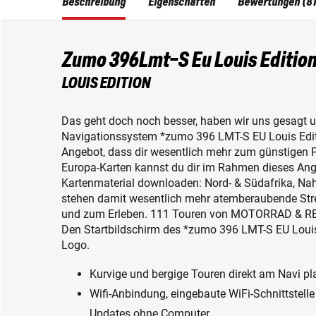
Beschreibung
Eigenschaften
Bewertungen (81
Zumo 396Lmt-S Eu Louis Editio
LOUIS EDITION
Das geht doch noch besser, haben wir uns gesagt
Navigationssystem *zumo 396 LMT-S EU Louis Editi
Angebot, dass dir wesentlich mehr zum günstigen Pr
Europa-Karten kannst du dir im Rahmen dieses An
Kartenmaterial downloaden: Nord- & Südafrika, Nah
stehen damit wesentlich mehr atemberaubende Str
und zum Erleben. 111 Touren von MOTORRAD & REIS
Den Startbildschirm des *zumo 396 LMT-S EU Loui
Logo.
Kurvige und bergige Touren direkt am Navi p
Wifi-Anbindung, eingebaute WiFi-Schnittstelle
Updates ohne Computer