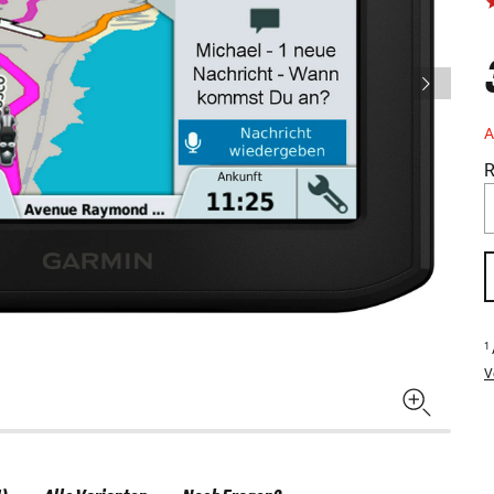
A
R
1
V