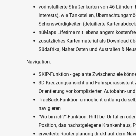
vorinstallierte Straßenkarten von 46 Ländern 
Interests), wie Tankstellen, Übernachtungsmö
Sehenswürdigkeiten (detailierte Kartenabdec
nüMaps Lifetime mit lebenslangem kostenfre
zusätzliches Kartenmaterial als Download üb
Südafrika, Naher Osten und Australien & Neu
Navigation:
SKIP-Funktion - geplante Zwischenziele kön
3D Kreuzungsansicht und Fahrspurassistent z
Orientierung vor komplizierten Autobahn- un
TracBack-Funktion ermöglicht entlang derse
navigieren
"Wo bin ich?"-Funktion: Hilft bei Unfällen ode
Position, das nächstgelegene Krankenhaus, Pol
erweiterte Routenplanung direkt auf dem Navi