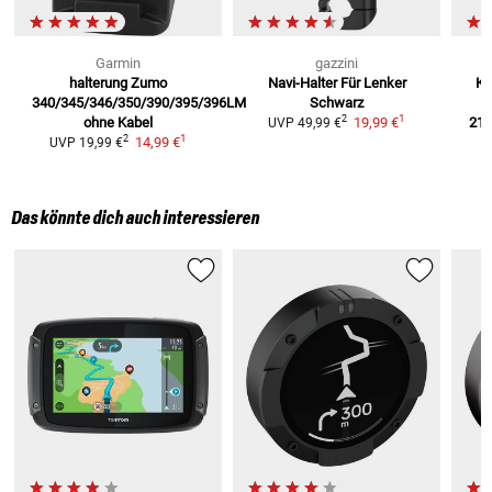
Garmin
gazzini
halterung Zumo
Navi-Halter Für Lenker
Kf
340/345/346/350/390/395/396LM
Schwarz
1
2
ohne Kabel
19,99 €
210
UVP
49,99 €
1
2
14,99 €
UVP
19,99 €
Das könnte dich auch interessieren