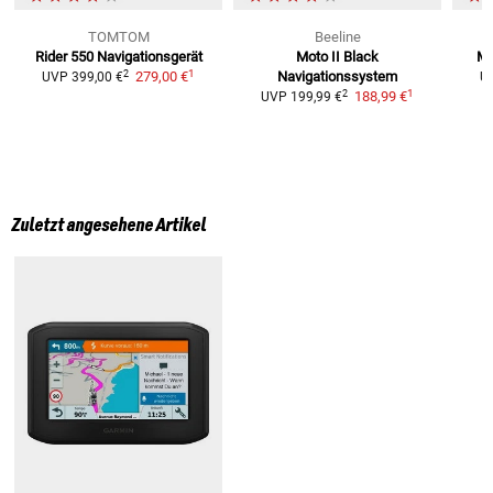
TOMTOM
Beeline
Rider 550
Navigationsgerät
Moto II Black
Mo
1
2
279,00 €
Navigationssystem
UVP
399,00 €
U
1
2
188,99 €
UVP
199,99 €
Zuletzt angesehene Artikel